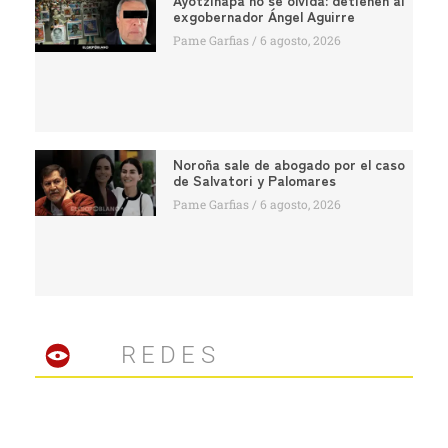
Ayotzinapa no se olvida: detienen al
exgobernador Ángel Aguirre
Pame Garfias
6 agosto, 2026
Noroña sale de abogado por el caso
de Salvatori y Palomares
Pame Garfias
6 agosto, 2026
REDES