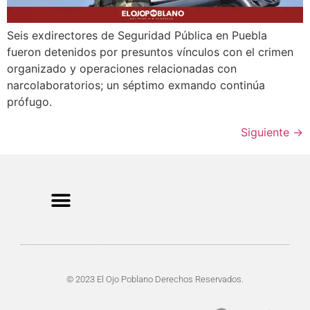
Seis exdirectores de Seguridad Pública en Puebla
fueron detenidos por presuntos vínculos con el crimen
organizado y operaciones relacionadas con
narcolaboratorios; un séptimo exmando continúa
prófugo.
Siguiente
→
CRIMEN Y DENUNCIAS
DE TOCHO-MOROCHO
© 2023 El Ojo Poblano Derechos Reservados.