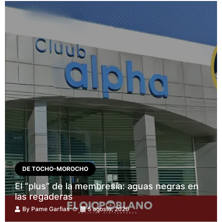
DE TOCHO-MOROCHO
El “plus” de la membresía: aguas negras en
las regaderas
By
Pame Garfias
5 agosto, 2026