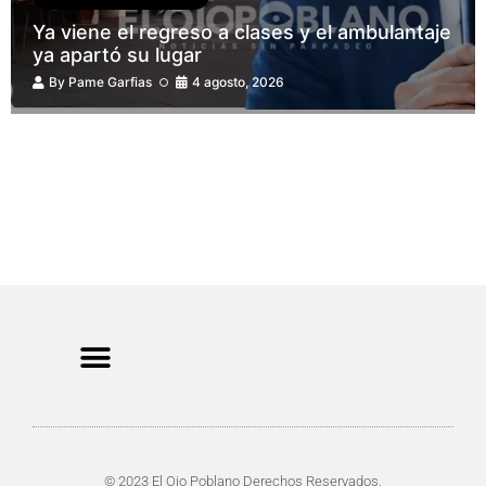
Ya viene el regreso a clases y el ambulantaje
ya apartó su lugar
By
Pame Garfias
4 agosto, 2026
CRIMEN Y DENUNCIAS
DE TOCHO-MOROCHO
© 2023 El Ojo Poblano Derechos Reservados.