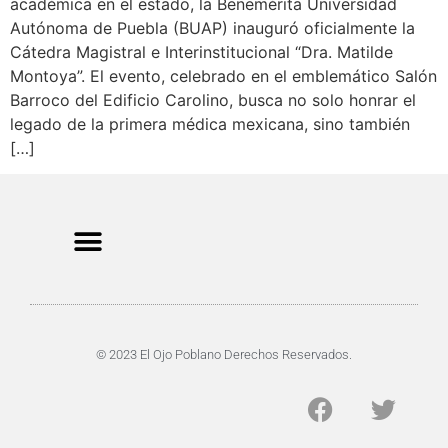
académica en el estado, la Benemérita Universidad
Autónoma de Puebla (BUAP) inauguró oficialmente la
Cátedra Magistral e Interinstitucional “Dra. Matilde
Montoya”. El evento, celebrado en el emblemático Salón
Barroco del Edificio Carolino, busca no solo honrar el
legado de la primera médica mexicana, sino también
[…]
CRIMEN Y DENUNCIAS
DE TOCHO-MOROCHO
© 2023 El Ojo Poblano Derechos Reservados.