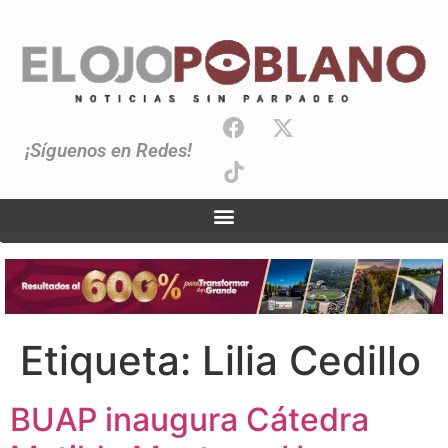
¡Síguenos en Redes!
Etiqueta:
Lilia Cedillo
BUAP inaugura Cátedra