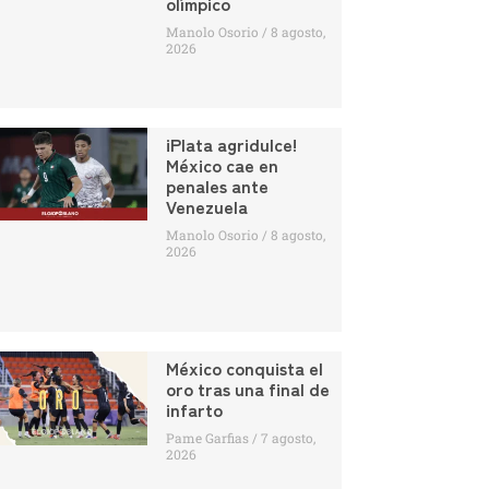
olímpico
Manolo Osorio
8 agosto,
2026
¡Plata agridulce!
México cae en
penales ante
Venezuela
Manolo Osorio
8 agosto,
2026
México conquista el
oro tras una final de
infarto
Pame Garfias
7 agosto,
2026