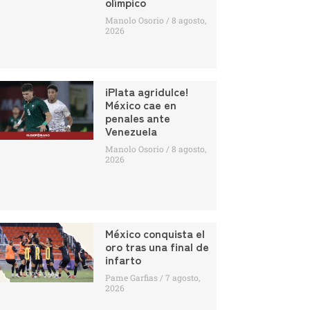
olímpico
Manolo Osorio
8 agosto,
2026
¡Plata agridulce!
México cae en
penales ante
Venezuela
Manolo Osorio
8 agosto,
2026
México conquista el
oro tras una final de
infarto
Pame Garfias
7 agosto,
2026