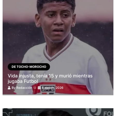
DE TOCHO-MOROCHO
Vida injusta, tenía 15 y murió mientras
jugaba Futbol
By
Redacción
5 agosto, 2026