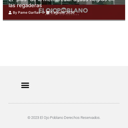
las regaderas
By
Pame Garfias
5 agosto, 2026
CRIMEN Y DENUNCIAS
DE TOCHO-MOROCHO
© 2023 El Ojo Poblano Derechos Reservados.