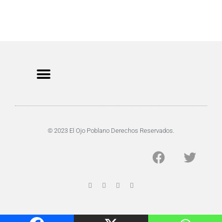
CRIMEN Y DENUNCIAS
DE TOCHO-MOROCHO
© 2023 El Ojo Poblano Derechos Reservados.