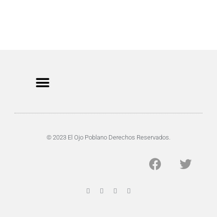
CRIMEN Y DENUNCIAS
DE TOCHO-MOROCHO
© 2023 El Ojo Poblano Derechos Reservados.