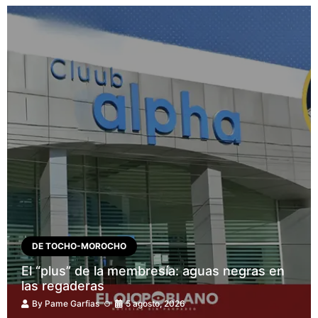
DE TOCHO-MOROCHO
El “plus” de la membresía: aguas negras en
las regaderas
By
Pame Garfias
5 agosto, 2026