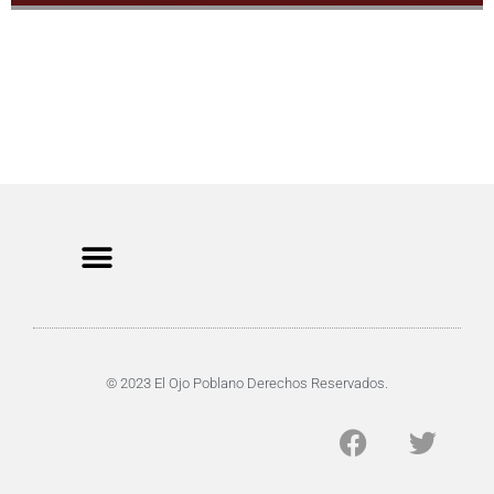
CRIMEN Y DENUNCIAS
DE TOCHO-MOROCHO
© 2023 El Ojo Poblano Derechos Reservados.