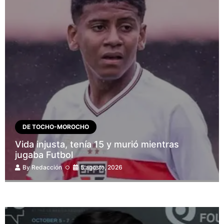
DE TOCHO-MOROCHO
Vida injusta, tenía 15 y murió mientras
jugaba Futbol
By
Redacción
5 agosto, 2026