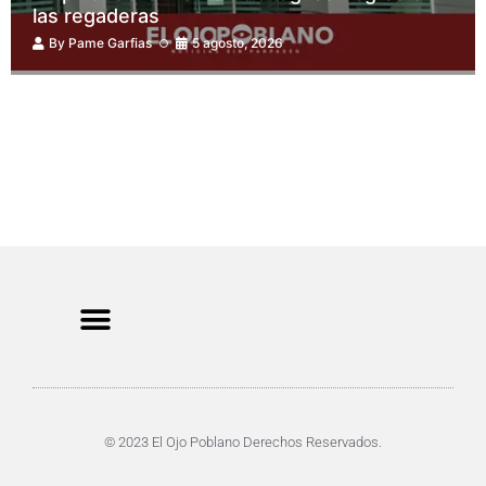
las regaderas
By
Pame Garfias
5 agosto, 2026
CRIMEN Y DENUNCIAS
DE TOCHO-MOROCHO
© 2023 El Ojo Poblano Derechos Reservados.