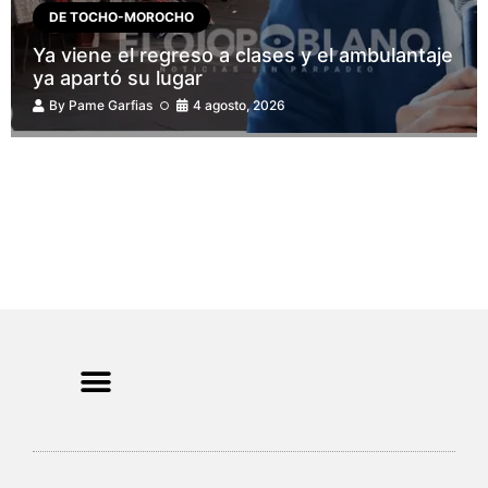
DE TOCHO-MOROCHO
Ya viene el regreso a clases y el ambulantaje
ya apartó su lugar
By
Pame Garfias
4 agosto, 2026
CRIMEN Y DENUNCIAS
DE TOCHO-MOROCHO