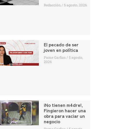
Redacción
5 agosto, 2026
El pecado de ser
joven en política
Pame Garfias
5 agosto,
2026
¡No tienen m4dre!,
Fingieron hacer una
obra para vaciar un
negocio
Pame Garfias
5 agosto,