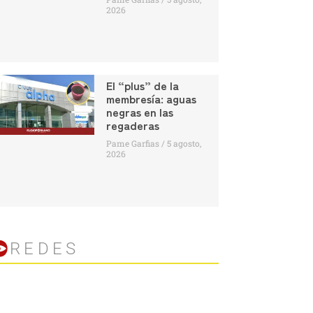
2026
El “plus” de la
membresía: aguas
negras en las
regaderas
Pame Garfias
5 agosto,
2026
REDES