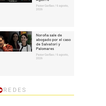
Pame Garfias
6 agosto,
2026
Noroña sale de
abogado por el caso
de Salvatori y
Palomares
Pame Garfias
6 agosto,
2026
REDES