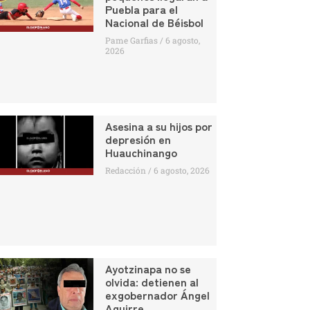
Puebla para el
Nacional de Béisbol
Pame Garfias
6 agosto,
2026
Asesina a su hijos por
depresión en
Huauchinango
Redacción
6 agosto, 2026
Ayotzinapa no se
olvida: detienen al
exgobernador Ángel
Aguirre