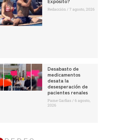
Expósito?
Redacción
7 agosto, 2026
Desabasto de
medicamentos
desata la
desesperación de
pacientes renales
Pame Garfias
6 agosto,
2026