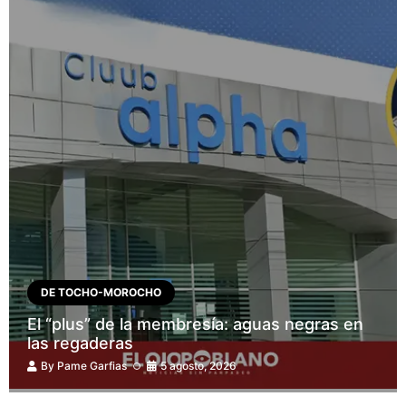
DE TOCHO-MOROCHO
El “plus” de la membresía: aguas negras en
las regaderas
By
Pame Garfias
5 agosto, 2026