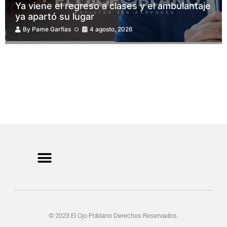
Ya viene el regreso a clases y el ambulantaje
ya apartó su lugar
By
Pame Garfias
4 agosto, 2026
CRIMEN Y DENUNCIAS
DE TOCHO-MOROCHO
© 2023 El Ojo Poblano Derechos Reservados.