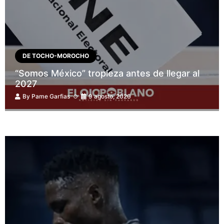
DE TOCHO-MOROCHO
“Somos México” tropieza antes de llegar al
2027
By
Pame Garfias
9 agosto, 2026