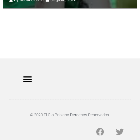
CRIMEN Y DENUNCIAS
DE TOCHO-MOROCHO
© 2023 El Ojo Poblano Derechos Reservados.