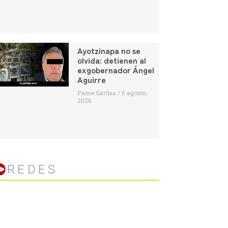
Ayotzinapa no se
olvida: detienen al
exgobernador Ángel
Aguirre
Pame Garfias
6 agosto,
2026
REDES