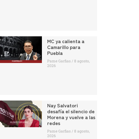
MC ya calienta a
Camarillo para
Puebla
Pame Garfias
8 agosto,
2026
Nay Salvatori
desafía el silencio de
Morena y vuelve a las
redes
Pame Garfias
8 agosto,
2026