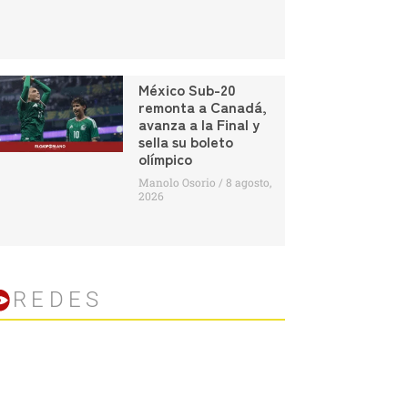
México Sub-20
remonta a Canadá,
avanza a la Final y
sella su boleto
olímpico
Manolo Osorio
8 agosto,
2026
REDES