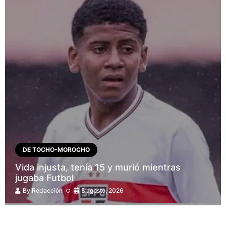
DE TOCHO-MOROCHO
Vida injusta, tenía 15 y murió mientras
jugaba Futbol
By
Redacción
5 agosto, 2026