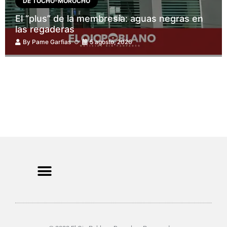
DE TOCHO-MOROCHO
El “plus” de la membresía: aguas negras en
las regaderas
By
Pame Garfias
5 agosto, 2026
CRIMEN Y DENUNCIAS
DE TOCHO-MOROCHO