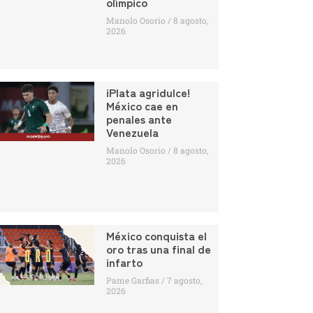
olímpico
Manolo Osorio
8 agosto,
2026
¡Plata agridulce!
México cae en
penales ante
Venezuela
Manolo Osorio
8 agosto,
2026
México conquista el
oro tras una final de
infarto
Pame Garfias
7 agosto,
2026