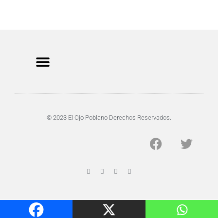
CRIMEN Y DENUNCIAS
DE TOCHO-MOROCHO
© 2023 El Ojo Poblano Derechos Reservados.