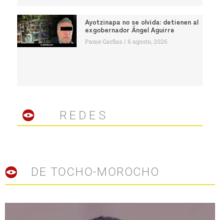
Ayotzinapa no se olvida: detienen al
exgobernador Ángel Aguirre
Pame Garfias
6 agosto, 2026
REDES
DE TOCHO-MOROCHO