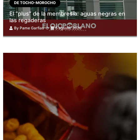
DE TOCHO-MOROCHO
El “plus” de la membresía: aguas negras en
las regaderas
By
Pame Garfias
5 agosto, 2026