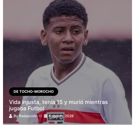
DE TOCHO-MOROCHO
Vida injusta, tenía 15 y murió mientras
jugaba Futbol
By
Redacción
5 agosto, 2026