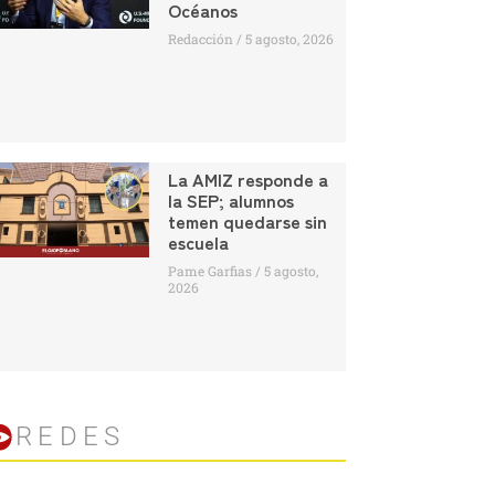
Océanos
Redacción
5 agosto, 2026
La AMIZ responde a
la SEP; alumnos
temen quedarse sin
escuela
Pame Garfias
5 agosto,
2026
REDES