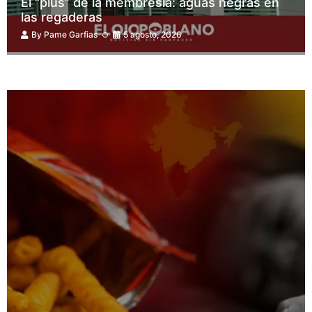
El “plus” de la membresía: aguas negras en
las regaderas
By
Pame Garfias
5 agosto, 2026