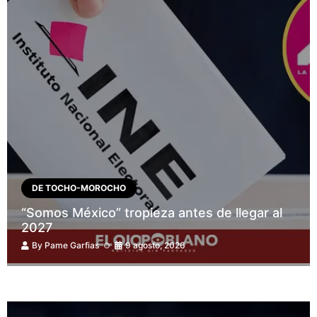
DE TOCHO-MOROCHO
“Somos México” tropieza antes de llegar al
2027
By
Pame Garfias
9 agosto, 2026