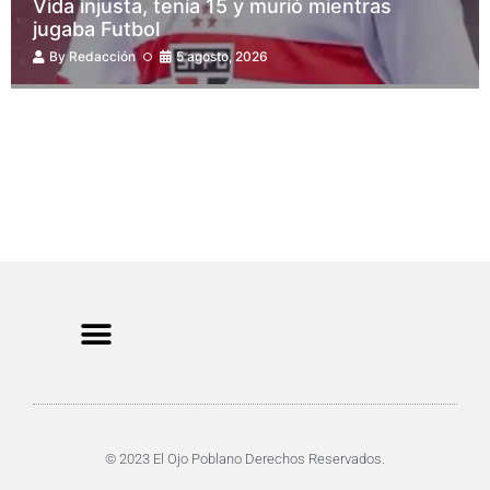
Vida injusta, tenía 15 y murió mientras
jugaba Futbol
By
Redacción
5 agosto, 2026
CRIMEN Y DENUNCIAS
DE TOCHO-MOROCHO
© 2023 El Ojo Poblano Derechos Reservados.