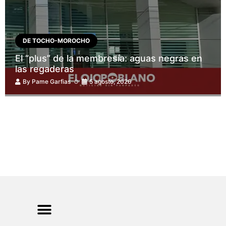
DE TOCHO-MOROCHO
El “plus” de la membresía: aguas negras en
las regaderas
By
Pame Garfias
5 agosto, 2026