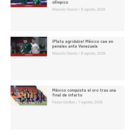
olímpico
Manolo Osorio
8 agosto, 2026
¡Plata agridulce! México cae en
penales ante Venezuela
Manolo Osorio
8 agosto, 2026
México conquista el oro tras una
final de infarto
Pame Garfias
7 agosto, 2026