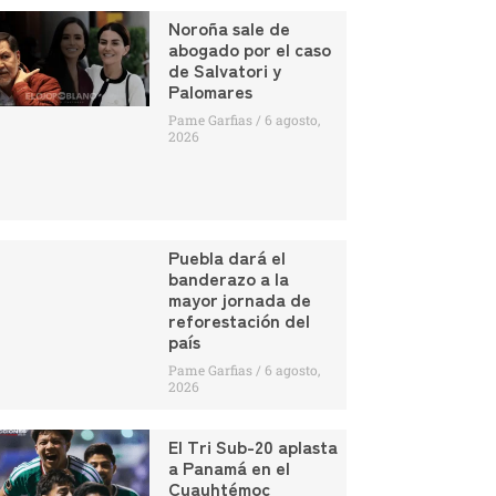
Noroña sale de
abogado por el caso
de Salvatori y
Palomares
Pame Garfias
6 agosto,
2026
Puebla dará el
banderazo a la
mayor jornada de
reforestación del
país
Pame Garfias
6 agosto,
2026
El Tri Sub-20 aplasta
a Panamá en el
Cuauhtémoc