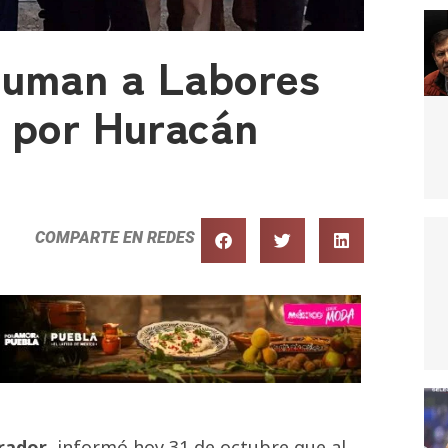
Suman a Labores
o por Huracán
COMPARTE EN REDES
rador
, informó hoy 31 de octubre que al