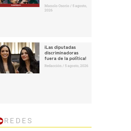
Manolo Osorio
5 agosto,
2026
¡Las diputadas
discriminadoras
fuera de la política!
Redacción
5 agosto, 2026
REDES