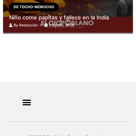
DE TOCHO-MOROCHO
Niño come papitas y fallece en la India
By
Redacción
5 agosto, 2026
CRIMEN Y DENUNCIAS
DE TOCHO-MOROCHO