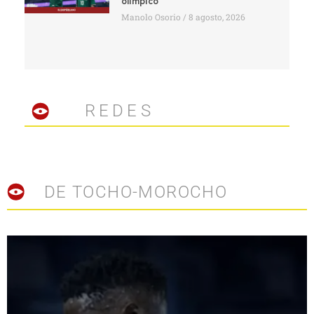
olímpico
Manolo Osorio
8 agosto, 2026
REDES
DE TOCHO-MOROCHO