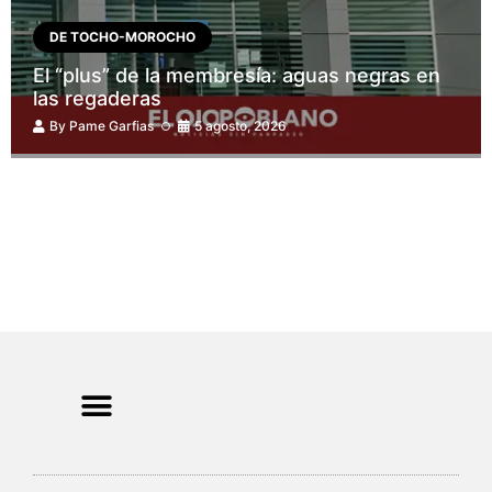
DE TOCHO-MOROCHO
El “plus” de la membresía: aguas negras en
las regaderas
By
Pame Garfias
5 agosto, 2026
CRIMEN Y DENUNCIAS
DE TOCHO-MOROCHO