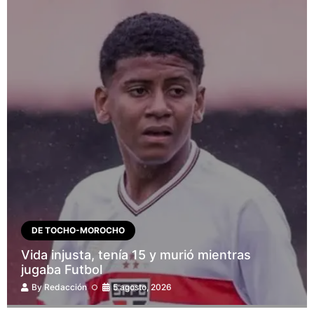
DE TOCHO-MOROCHO
Vida injusta, tenía 15 y murió mientras
jugaba Futbol
By
Redacción
5 agosto, 2026