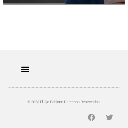
CRIMEN Y DENUNCIAS
DE TOCHO-MOROCHO
© 2023 El Ojo Poblano Derechos Reservados.