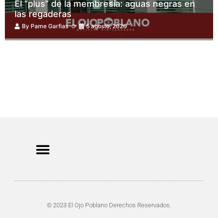
El “plus” de la membresía: aguas negras en
las regaderas
By
Pame Garfias
5 agosto, 2026
CRIMEN Y DENUNCIAS
DE TOCHO-MOROCHO
© 2023 El Ojo Poblano Derechos Reservados.