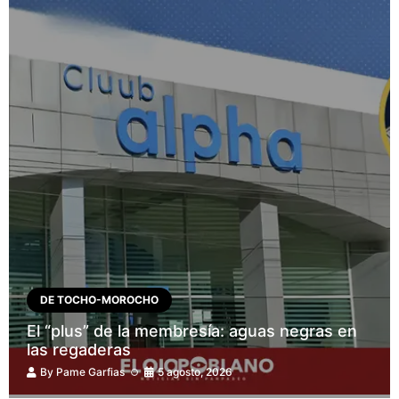
DE TOCHO-MOROCHO
El “plus” de la membresía: aguas negras en
las regaderas
By
Pame Garfias
5 agosto, 2026