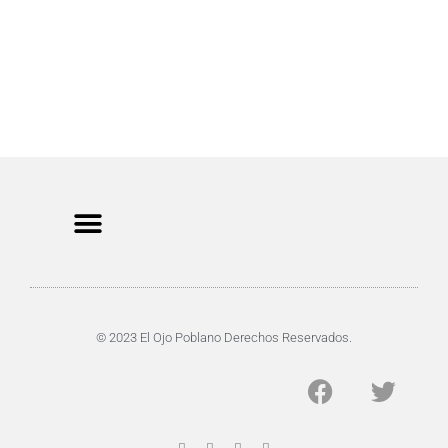
CRIMEN Y DENUNCIAS
DE TOCHO-MOROCHO
© 2023 El Ojo Poblano Derechos Reservados.