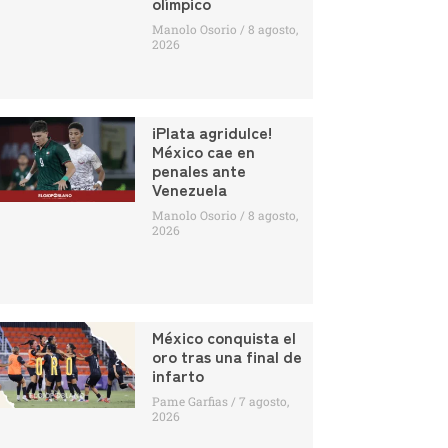
olímpico
Manolo Osorio
8 agosto,
2026
¡Plata agridulce!
México cae en
penales ante
Venezuela
Manolo Osorio
8 agosto,
2026
México conquista el
oro tras una final de
infarto
Pame Garfias
7 agosto,
2026