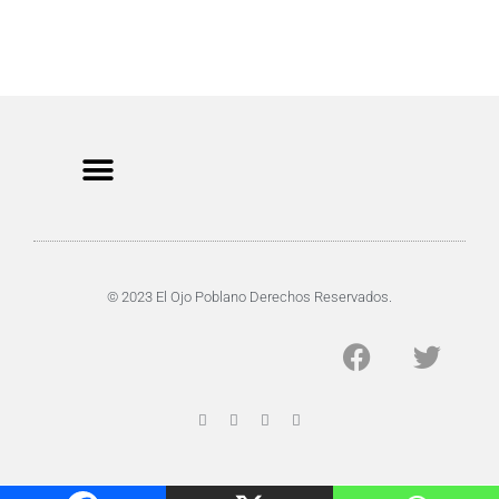
CRIMEN Y DENUNCIAS
DE TOCHO-MOROCHO
© 2023 El Ojo Poblano Derechos Reservados.