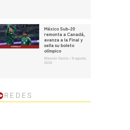
México Sub-20
remonta a Canadá,
avanza a la Final y
sella su boleto
olímpico
Manolo Osorio
8 agosto,
2026
REDES