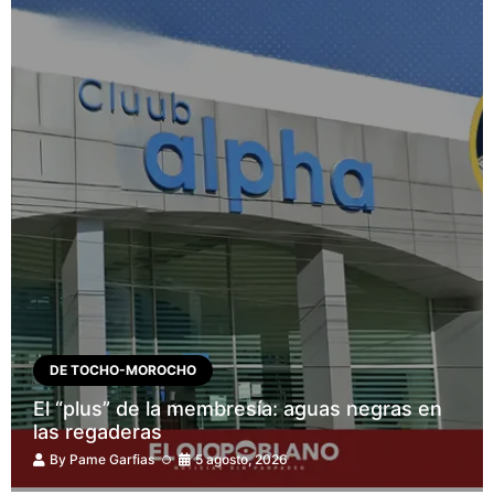
DE TOCHO-MOROCHO
El “plus” de la membresía: aguas negras en
las regaderas
By
Pame Garfias
5 agosto, 2026