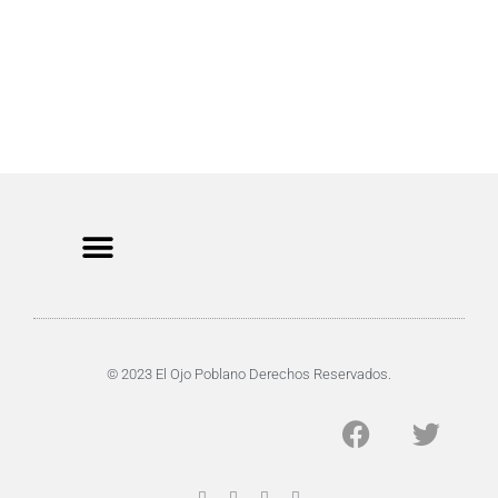
CRIMEN Y DENUNCIAS
DE TOCHO-MOROCHO
© 2023 El Ojo Poblano Derechos Reservados.