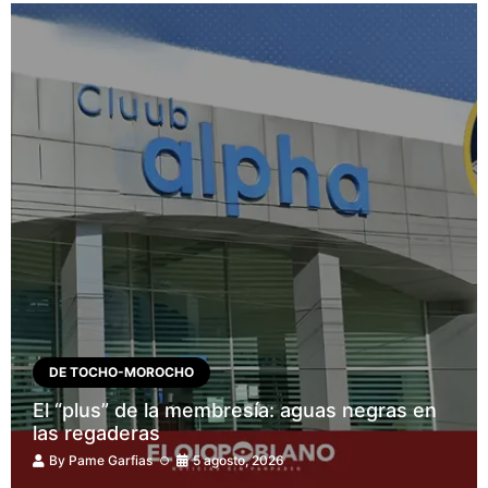
DE TOCHO-MOROCHO
El “plus” de la membresía: aguas negras en
las regaderas
By
Pame Garfias
5 agosto, 2026