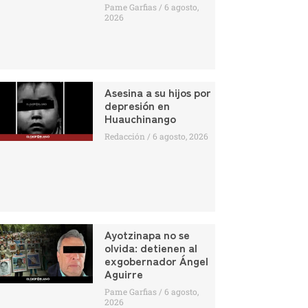
Pame Garfias
6 agosto,
2026
Asesina a su hijos por
depresión en
Huauchinango
Redacción
6 agosto, 2026
Ayotzinapa no se
olvida: detienen al
exgobernador Ángel
Aguirre
Pame Garfias
6 agosto,
2026