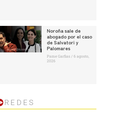
Noroña sale de
abogado por el caso
de Salvatori y
Palomares
Pame Garfias
6 agosto,
2026
REDES