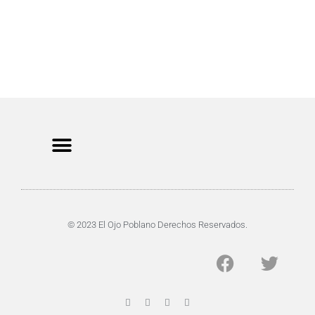
CRIMEN Y DENUNCIAS
DE TOCHO-MOROCHO
© 2023 El Ojo Poblano Derechos Reservados.