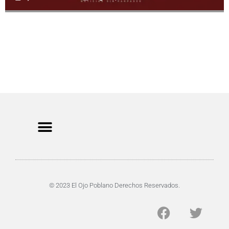
CRIMEN Y DENUNCIAS
DE TOCHO-MOROCHO
© 2023 El Ojo Poblano Derechos Reservados.