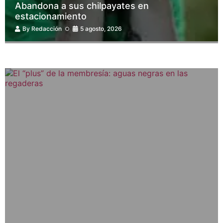
Abandona a sus chilpayates en
estacionamiento
By
Redacción
5 agosto, 2026