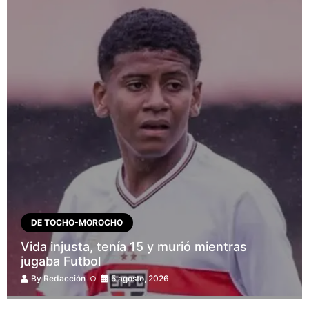
DE TOCHO-MOROCHO
Vida injusta, tenía 15 y murió mientras
jugaba Futbol
By
Redacción
5 agosto, 2026