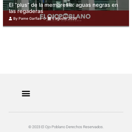
El “plus” de la membresía: aguas negras en
las regaderas
By
Pame Garfias
5 agosto, 2026
CRIMEN Y DENUNCIAS
DE TOCHO-MOROCHO
© 2023 El Ojo Poblano Derechos Reservados.