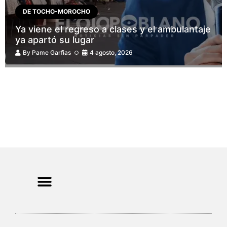
DE TOCHO-MOROCHO
Ya viene el regreso a clases y el ambulantaje
ya apartó su lugar
By
Pame Garfias
4 agosto, 2026
CRIMEN Y DENUNCIAS
DE TOCHO-MOROCHO