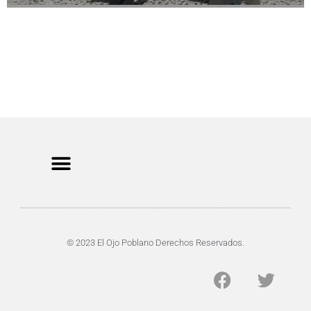
CRIMEN Y DENUNCIAS
DE TOCHO-MOROCHO
© 2023 El Ojo Poblano Derechos Reservados.