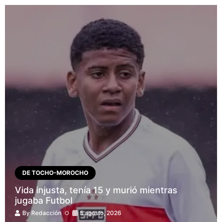
DE TOCHO-MOROCHO
Vida injusta, tenía 15 y murió mientras
jugaba Futbol
By
Redacción
5 agosto, 2026