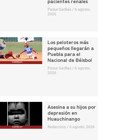
pacientes renales
Pame Garfias
6 agosto,
2026
Los peloteros más
pequeños llegarán a
Puebla para el
Nacional de Béisbol
Pame Garfias
6 agosto,
2026
Asesina a su hijos por
depresión en
Huauchinango
Redacción
6 agosto, 2026