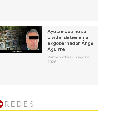
Ayotzinapa no se
olvida: detienen al
exgobernador Ángel
Aguirre
Pame Garfias
6 agosto,
2026
REDES