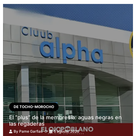
DE TOCHO-MOROCHO
El “plus” de la membresía: aguas negras en
las regaderas
By
Pame Garfias
5 agosto, 2026