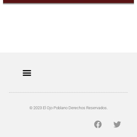
CRIMEN Y DENUNCIAS
DE TOCHO-MOROCHO
© 2023 El Ojo Poblano Derechos Reservados.