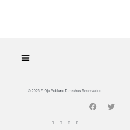
CRIMEN Y DENUNCIAS
DE TOCHO-MOROCHO
© 2023 El Ojo Poblano Derechos Reservados.