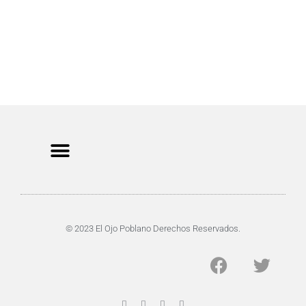
CRIMEN Y DENUNCIAS
DE TOCHO-MOROCHO
© 2023 El Ojo Poblano Derechos Reservados.