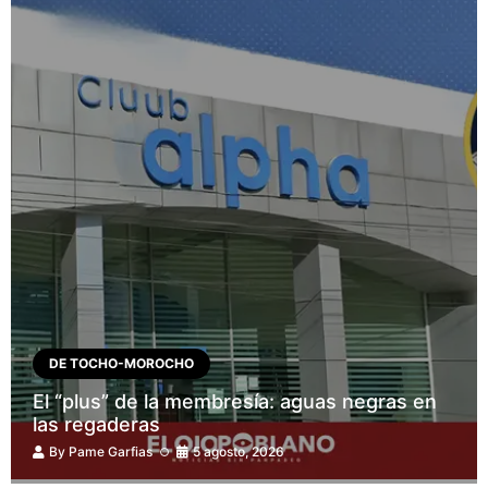
DE TOCHO-MOROCHO
El “plus” de la membresía: aguas negras en
las regaderas
By
Pame Garfias
5 agosto, 2026